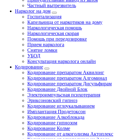
Частный вытрезвитель
Нарколог на дом
Госпитализация
Капельница от наркотиков на дому
Наркологическая помощь
Наркологическая скорая
Помощь при передозировке
Прием нарколога
Снятие ломки
УБОД
Консультация нарколога онлайн
Кодирование
Кодирование препаратом Аквилонг
Кодирование препаратом Алгоминал
Кодирование препаратом Дисульфирам
Кодирование Двойной Блок
Электроимпульсная психотерапия
Эриксоновский гипноз
Кодирование иглоукалыванием
Имплантация Продетоксон
Кодирование Алкоблокада
Кодирование гипнозом
Кодирование Колме
Кодирование от алкоголизма Актоплекс