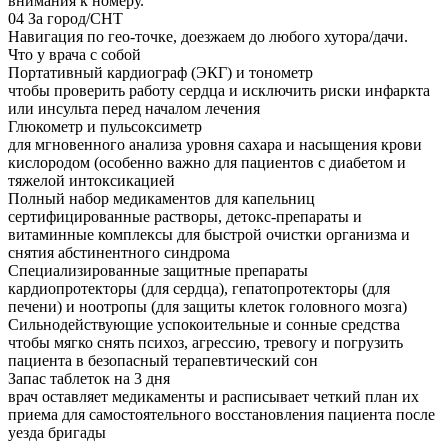
внимания к номеру.
04
За город/СНТ
Навигация по гео-точке, доезжаем до любого хутора/дачи.
Что у врача с собой
Портативный кардиограф (ЭКГ) и тонометр
чтобы проверить работу сердца и исключить риски инфаркта
или инсульта перед началом лечения
Глюкометр и пульсоксиметр
для мгновенного анализа уровня сахара и насыщения крови
кислородом (особенно важно для пациентов с диабетом и
тяжелой интоксикацией
Полный набор медикаментов для капельниц
сертифицированные растворы, детокс-препараты и
витаминные комплексы для быстрой очистки организма и
снятия абстинентного синдрома
Специализированные защитные препараты
кардиопротекторы (для сердца), гепатопротекторы (для
печени) и ноотропы (для защиты клеток головного мозга)
Сильнодействующие успокоительные и сонные средства
чтобы мягко снять психоз, агрессию, тревогу и погрузить
пациента в безопасный терапевтический сон
Запас таблеток на 3 дня
врач оставляет медикаменты и расписывает четкий план их
приема для самостоятельного восстановления пациента после
уезда бригады