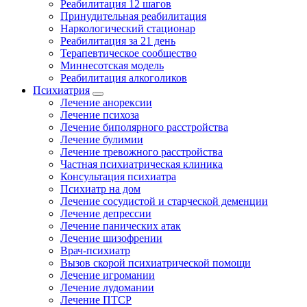
Реабилитация 12 шагов
Принудительная реабилитация
Наркологический стационар
Реабилитация за 21 день
Терапевтическое сообщество
Миннесотская модель
Реабилитация алкоголиков
Психиатрия
Лечение анорексии
Лечение психоза
Лечение биполярного расстройства
Лечение булимии
Лечение тревожного расстройства
Частная психиатрическая клиника
Консультация психиатра
Психиатр на дом
Лечение сосудистой и старческой деменции
Лечение депрессии
Лечение панических атак
Лечение шизофрении
Врач-психиатр
Вызов скорой психиатрической помощи
Лечение игромании
Лечение лудомании
Лечение ПТСР